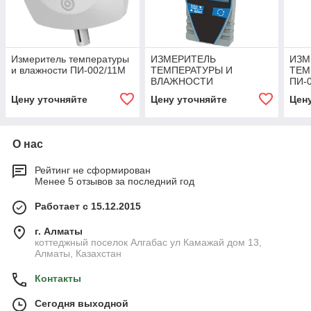
Измеритель температуры
ИЗМЕРИТЕЛЬ
ИЗМ
и влажности ПИ-002/11М
ТЕМПЕРАТУРЫ И
ТЕМ
ВЛАЖНОСТИ
ПИ-
ТЕРМОГИГРОМЕТР
Цену уточняйте
Цену уточняйте
Цен
ПИ-002/2М
О нас
Рейтинг не сформирован
Менее 5 отзывов за последний год
Работает с 15.12.2015
г. Алматы
коттеджный поселок Алгабас ул Камажай дом 13,
Алматы, Казахстан
Контакты
Сегодня выходной