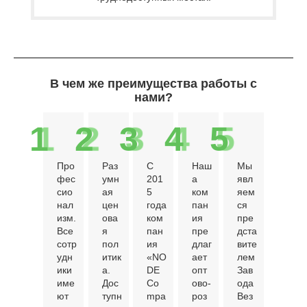
В чем же преимущества работы с
нами?
1
2
3
4
5
Про
Раз
С
Наш
Мы
фес
умн
201
а
явл
сио
ая
5
ком
яем
нал
цен
года
пан
ся
изм.
ова
ком
ия
пре
Все
я
пан
пре
дста
сотр
пол
ия
длаг
вите
удн
итик
«NO
ает
лем
ики
а.
DE
опт
Зав
име
Дос
Co
ово-
ода
ют
тупн
mpa
роз
Вез