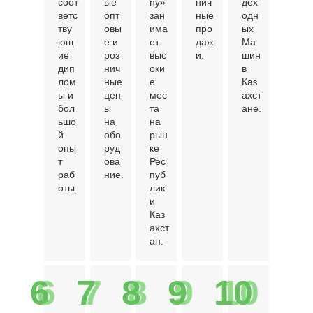
соот
ые
ny»
нич
дех
ветс
опт
зан
ные
одн
тву
овы
има
про
ых
ющ
е и
ет
даж
Ма
ие
роз
выс
и.
шин
дип
нич
оки
в
лом
ные
е
Каз
ы и
цен
мес
ахст
бол
ы
та
ане.
ьшо
на
на
й
обо
рын
опы
руд
ке
т
ова
Рес
раб
ние.
пуб
оты.
лик
и
Каз
ахст
ан.
6
7
8
9
10