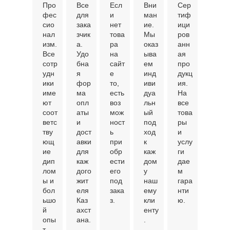
Про
Все
Есл
Вни
Сер
фес
для
и
ман
тиф
сио
зака
нет
ие.
ици
нал
зчик
това
Мы
ров
изм.
а.
ра
оказ
анн
Все
Удо
на
ыва
ая
сотр
бна
сайт
ем
про
удн
я
е
инд
дукц
ики
фор
то,
иви
ия.
име
ма
есть
дуа
На
ют
опл
воз
льн
все
соот
аты
мож
ый
това
ветс
и
ност
под
ры
тву
дост
ь
ход
и
ющ
авки
при
к
услу
ие
для
обр
каж
ги
дип
каж
ести
дом
дае
лом
дого
его
у
м
ы и
жит
под
наш
гара
бол
еля
зака
ему
нти
ьшо
Каз
з.
кли
ю.
й
ахст
енту
опы
ана.
.
т