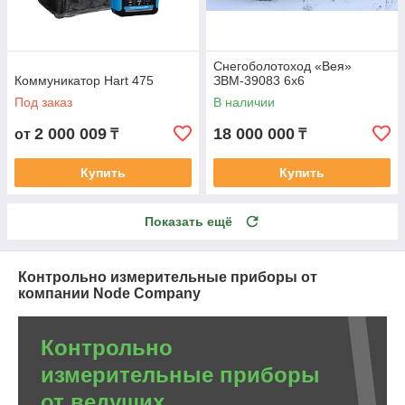
Снегоболотоход «Вея»
Коммуникатор Hart 475
ЗВМ-39083 6х6
Под заказ
В наличии
2 000 009
18 000 000
от
₸
₸
Купить
Купить
Показать ещё
Контрольно измерительные приборы от
компании Node Company
Контрольно
измерительные приборы
от ведущих