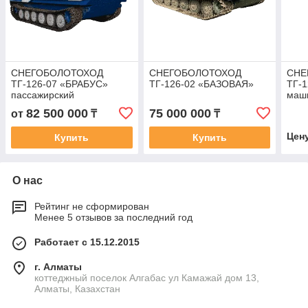
СНЕГОБОЛОТОХОД
СНЕГОБОЛОТОХОД
СНЕ
ТГ-126-07 «БРАБУС»
ТГ-126-02 «БАЗОВАЯ»
ТГ-1
пассажирский
маши
отва
82 500 000
75 000 000
от
₸
₸
м3. 
Цен
Купить
Купить
О нас
Рейтинг не сформирован
Менее 5 отзывов за последний год
Работает с 15.12.2015
г. Алматы
коттеджный поселок Алгабас ул Камажай дом 13,
Алматы, Казахстан