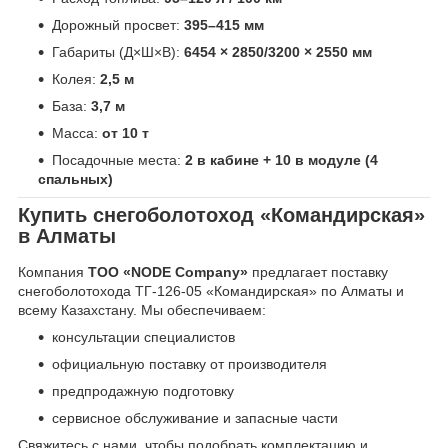
Дорожный просвет:
395–415 мм
Габариты (Д×Ш×В):
6454 × 2850/3200 × 2550 мм
Колея:
2,5 м
База:
3,7 м
Масса:
от 10 т
Посадочные места:
2 в кабине + 10 в модуле (4
спальных)
Купить снегоболотоход «Командирская»
в Алматы
Компания
ТОО «NODE Company»
предлагает поставку
снегоболотохода ТГ-126-05 «Командирская» по Алматы и
всему Казахстану. Мы обеспечиваем:
консультации специалистов
официальную поставку от производителя
предпродажную подготовку
сервисное обслуживание и запасные части
Свяжитесь с нами, чтобы подобрать комплектацию и